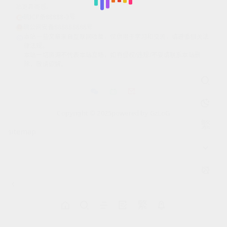
站更具美感。
皖ICP备88888-3号
皖公网安备888888888号
本站一些文章来自互联网收集，仅供用于学习和交流，请遵循相关法
律法规。
本站一切资源不代表本站立场，如有侵权/违规/不妥请联系本站删
除，敬请谅解。
Copyright © 2025powered by
GzLoG
繁
sitemap
繁