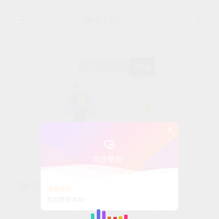
抱歉，没有相关内容
欢迎参观~
弹窗通知
欢迎参观本站~
GzLoG
Eternity主题专为博客类的网站设计开发，采用简约优雅的设计风格让网